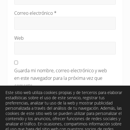
Correo electrónico
*
Web
Guarda mi nombre, correo electrónico y web
en este navegador para la próxima vez que
comente.
Este sitio web utiliza cookies propias y de terceros para elaborar
estadísticas sobre el uso de este servicio, registrar tus
preferencias, analizar tu uso de la web y mostrar publicidad
personalizada a través del análisis de tu navegación. Además, las
cookies de este sitio web se pueden utilizar para personalizar el
contenido y los anuncios, ofrecer funciones de redes sociales y
analizar el tráfico. En ocasiones, compartimos información sobre
el uso que haga del sitio web con nuestros socios de redes