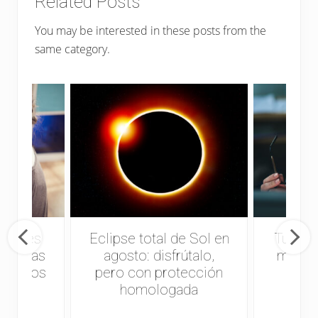
Related Posts
You may be interested in these posts from the
same category.
mujeres
Eclipse total de Sol en
Tus oj
ar gafas
agosto: disfrútalo,
más go
 que los
pero con protección
?
homologada