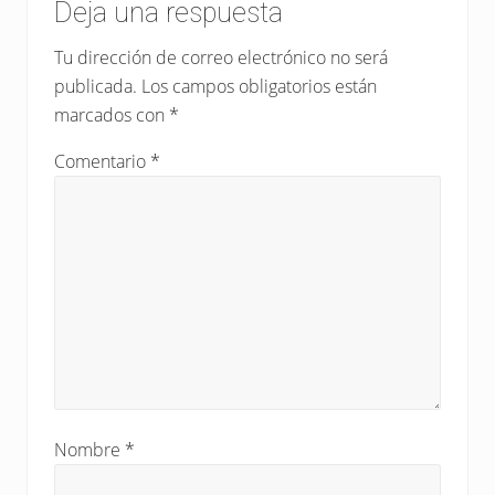
r
Deja una respuesta
n
con
i
t
Tu dirección de correo electrónico no será
o
los
e
r
publicada.
Los campos obligatorios están
e
lectores
:
marcados con
*
n
t
Comentario
*
r
a
d
a
:
Nombre
*