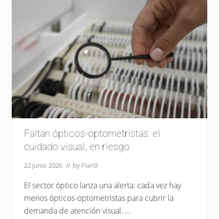
a
r
l
o
n
j
e
o
c
s
e
y
s
p
i
i
t
e
a
l
e
x
p
e
r
t
o
Faltan ópticos-optometristas: el
s
q
cuidado visual, en riesgo
u
e
s
22 junio 2026
// by
PlanB
e
p
El sector óptico lanza una alerta: cada vez hay
a
n
menos ópticos-optometristas para cubrir la
a
demanda de atención visual. …
c