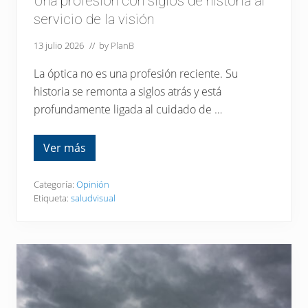
r
Una profesión con siglos de historia al
a
servicio de la visión
r
á
n
13 julio 2026
// by
PlanB
m
u
La óptica no es una profesión reciente. Su
c
h
historia se remonta a siglos atrás y está
o
profundamente ligada al cuidado de …
m
á
s
Ver más
U
n
a
p
Categoría:
Opinión
r
Etiqueta:
saludvisual
o
f
e
s
i
ó
n
c
o
n