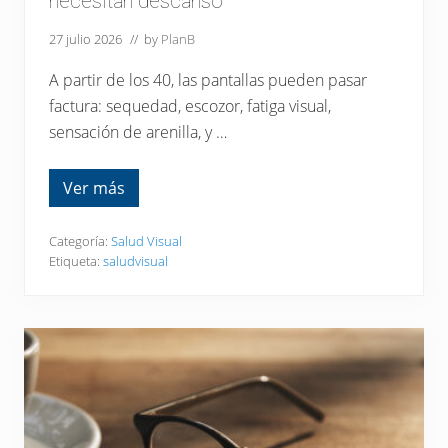
necesitan descanso
r
t
i
27 julio 2026
// by
PlanB
f
i
A partir de los 40, las pantallas pueden pasar
c
a
factura: sequedad, escozor, fatiga visual,
d
sensación de arenilla, y …
a
Ver más
T
u
s
o
Categoría:
Salud Visual
j
Etiqueta:
saludvisual
o
s
n
o
n
e
c
e
s
i
t