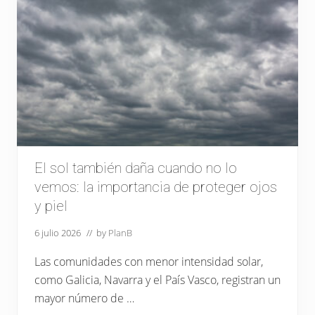
s
i
g
l
o
s
d
e
h
i
s
t
o
r
i
El sol también daña cuando no lo
a
vemos: la importancia de proteger ojos
a
l
y piel
s
e
6 julio 2026
// by
PlanB
r
v
i
Las comunidades con menor intensidad solar,
c
i
como Galicia, Navarra y el País Vasco, registran un
o
mayor número de …
d
e