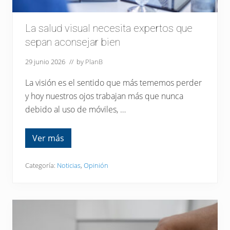
v
e
m
o
La salud visual necesita expertos que
s
sepan aconsejar bien
:
l
a
29 junio 2026
// by
PlanB
i
m
La visión es el sentido que más tememos perder
p
o
y hoy nuestros ojos trabajan más que nunca
r
debido al uso de móviles, …
t
a
n
c
Ver más
L
i
a
a
s
d
a
Categoría:
Noticias
,
Opinión
e
l
p
u
r
d
o
v
t
i
e
s
g
u
e