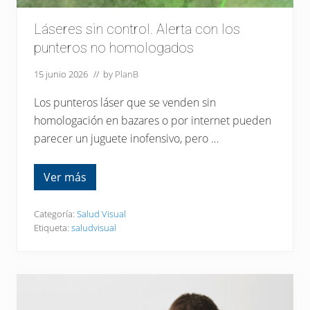
s
:
Láseres sin control. Alerta con los
e
l
punteros no homologados
c
u
i
15 junio 2026
// by
PlanB
d
a
Los punteros láser que se venden sin
d
o
homologación en bazares o por internet pueden
v
parecer un juguete inofensivo, pero …
i
s
u
a
Ver más
L
l
á
,
s
e
e
Categoría:
Salud Visual
n
r
Etiqueta:
saludvisual
r
e
i
s
e
s
s
i
g
n
o
c
o