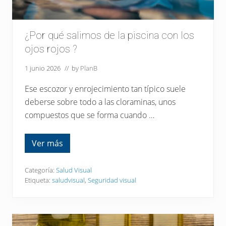
s
e
r
i
a
¿Por qué salimos de la piscina con los
m
ojos rojos ?
e
n
t
1 junio 2026
// by
PlanB
e
l
Ese escozor y enrojecimiento tan típico suele
a
v
deberse sobre todo a las cloraminas, unos
i
compuestos que se forma cuando …
s
t
a
Ver más
¿
P
o
r
Categoría:
Salud Visual
q
Etiqueta:
saludvisual
,
Seguridad visual
u
é
s
a
l