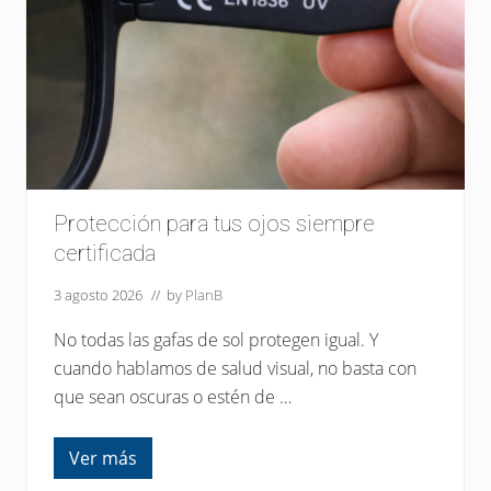
profesional.
Protección para tus ojos siempre
certificada
3 agosto 2026
// by
PlanB
No todas las gafas de sol protegen igual. Y
cuando hablamos de salud visual, no basta con
que sean oscuras o estén de …
Ver más
P
r