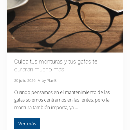
a
n
m
á
s
g
o
t
a
s
,
n
e
c
Cuida tus monturas y tus gafas te
e
durarán mucho más
s
i
t
20 julio 2026
// by
PlanB
a
n
Cuando pensamos en el mantenimiento de las
d
e
gafas solemos centrarnos en las lentes, pero la
s
montura también importa, ya …
c
a
n
s
Ver más
C
o