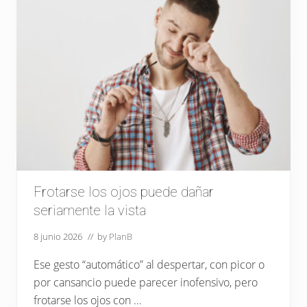
n
t
r
o
l
.
A
l
e
r
t
a
c
o
n
l
o
s
Frotarse los ojos puede dañar
p
seriamente la vista
u
n
t
8 junio 2026
// by
PlanB
e
r
Ese gesto “automático” al despertar, con picor o
o
s
por cansancio puede parecer inofensivo, pero
n
frotarse los ojos con …
o