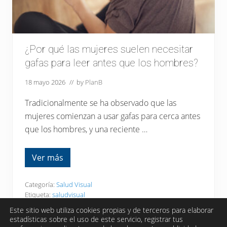
e
g
e
r
t
u
¿Por qué las mujeres suelen necesitar
v
gafas para leer antes que los hombres?
i
s
i
18 mayo 2026
// by
PlanB
ó
n
Tradicionalmente se ha observado que las
mujeres comienzan a usar gafas para cerca antes
que los hombres, y una reciente …
Ver más
¿
P
o
r
Categoría:
Salud Visual
q
Etiqueta:
saludvisual
u
é
Este sitio web utiliza cookies propias y de terceros para elaborar
l
estadísticas sobre el uso de este servicio, registrar tus
a