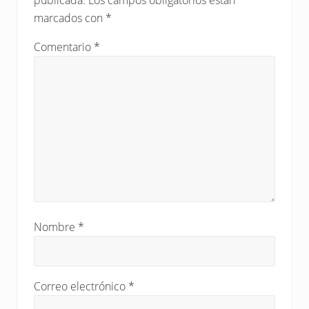
e
lectores
:
marcados con
*
n
t
Comentario
*
r
a
d
a
:
Nombre
*
Correo electrónico
*