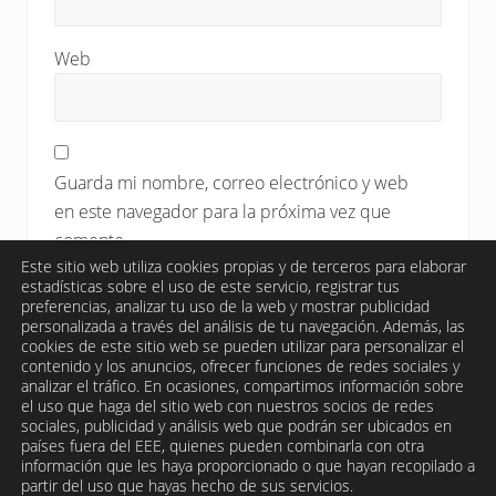
Web
Guarda mi nombre, correo electrónico y web
en este navegador para la próxima vez que
comente.
Este sitio web utiliza cookies propias y de terceros para elaborar
estadísticas sobre el uso de este servicio, registrar tus
preferencias, analizar tu uso de la web y mostrar publicidad
personalizada a través del análisis de tu navegación. Además, las
cookies de este sitio web se pueden utilizar para personalizar el
contenido y los anuncios, ofrecer funciones de redes sociales y
analizar el tráfico. En ocasiones, compartimos información sobre
el uso que haga del sitio web con nuestros socios de redes
sociales, publicidad y análisis web que podrán ser ubicados en
países fuera del EEE, quienes pueden combinarla con otra
información que les haya proporcionado o que hayan recopilado a
partir del uso que hayas hecho de sus servicios.