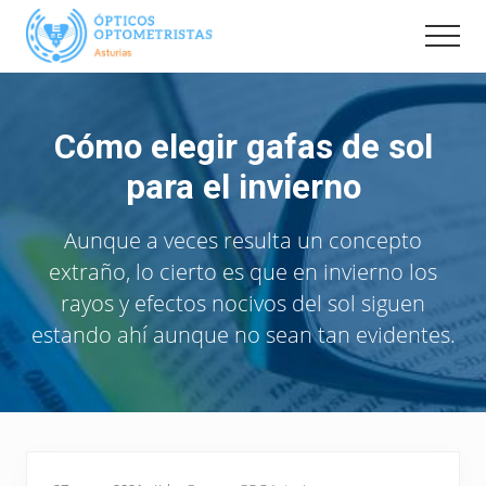
Menu
Saltar
al
Men
contenido
Pagina
Oficial
principal
de
Cómo elegir gafas de sol
la
Delegación
para el invierno
en
Asturias
del
Aunque a veces resulta un concepto
Colegio
extraño, lo cierto es que en invierno los
Nacional
de
rayos y efectos nocivos del sol siguen
Opticos
estando ahí aunque no sean tan evidentes.
Optometristas.
Información,
eventos
y
noticias
de
interés