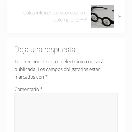
d
S
a
Gafas inteligentes japonesas y el
»
i
a
sistema Orto – K
g
n
u
t
i
e
Interacciones
e
r
Deja una respuesta
n
con
i
t
Tu dirección de correo electrónico no será
o
los
e
r
publicada.
Los campos obligatorios están
e
lectores
:
marcados con
*
n
t
Comentario
*
r
a
d
a
: