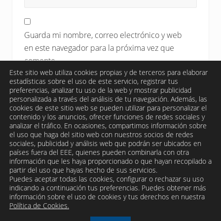
Guarda mi nombre, correo electrónico y web
en este navegador para la próxima vez que
comente.
Este sitio web utiliza cookies propias y de terceros para elaborar
estadísticas sobre el uso de este servicio, registrar tus
preferencias, analizar tu uso de la web y mostrar publicidad
personalizada a través del análisis de tu navegación. Además, las
cookies de este sitio web se pueden utilizar para personalizar el
contenido y los anuncios, ofrecer funciones de redes sociales y
analizar el tráfico. En ocasiones, compartimos información sobre
el uso que haga del sitio web con nuestros socios de redes
sociales, publicidad y análisis web que podrán ser ubicados en
países fuera del EEE, quienes pueden combinarla con otra
información que les haya proporcionado o que hayan recopilado a
partir del uso que hayas hecho de sus servicios.
Puedes aceptar todas las cookies, configurar o rechazar su uso
indicando a continuación tus preferencias. Puedes obtener más
Site
información sobre el uso de cookies y tus derechos en nuestra
Política de Cookies.
Footer