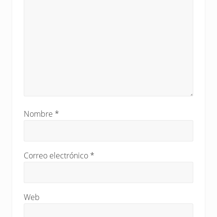
a
d
a
:
Nombre
*
Correo electrónico
*
Web