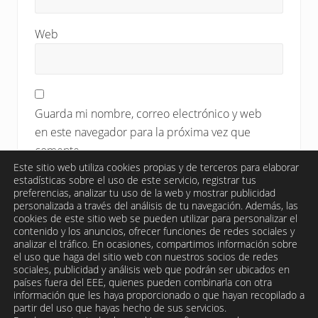
Web
Guarda mi nombre, correo electrónico y web
en este navegador para la próxima vez que
comente.
Este sitio web utiliza cookies propias y de terceros para elaborar
estadísticas sobre el uso de este servicio, registrar tus
preferencias, analizar tu uso de la web y mostrar publicidad
personalizada a través del análisis de tu navegación. Además, las
cookies de este sitio web se pueden utilizar para personalizar el
contenido y los anuncios, ofrecer funciones de redes sociales y
analizar el tráfico. En ocasiones, compartimos información sobre
el uso que haga del sitio web con nuestros socios de redes
sociales, publicidad y análisis web que podrán ser ubicados en
países fuera del EEE, quienes pueden combinarla con otra
información que les haya proporcionado o que hayan recopilado a
partir del uso que hayas hecho de sus servicios.