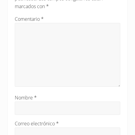
e
lectores
:
marcados con
*
n
t
Comentario
*
r
a
d
a
:
Nombre
*
Correo electrónico
*