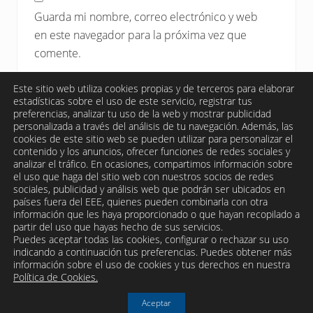
Guarda mi nombre, correo electrónico y web
en este navegador para la próxima vez que
comente.
Este sitio web utiliza cookies propias y de terceros para elaborar
estadísticas sobre el uso de este servicio, registrar tus
preferencias, analizar tu uso de la web y mostrar publicidad
personalizada a través del análisis de tu navegación. Además, las
cookies de este sitio web se pueden utilizar para personalizar el
contenido y los anuncios, ofrecer funciones de redes sociales y
analizar el tráfico. En ocasiones, compartimos información sobre
el uso que haga del sitio web con nuestros socios de redes
sociales, publicidad y análisis web que podrán ser ubicados en
países fuera del EEE, quienes pueden combinarla con otra
información que les haya proporcionado o que hayan recopilado a
partir del uso que hayas hecho de sus servicios.
Puedes aceptar todas las cookies, configurar o rechazar su uso
indicando a continuación tus preferencias. Puedes obtener más
Site
información sobre el uso de cookies y tus derechos en nuestra
Política de Cookies.
Footer
Aceptar
Copyright © 2026 · Todos los derechos reservados · Web