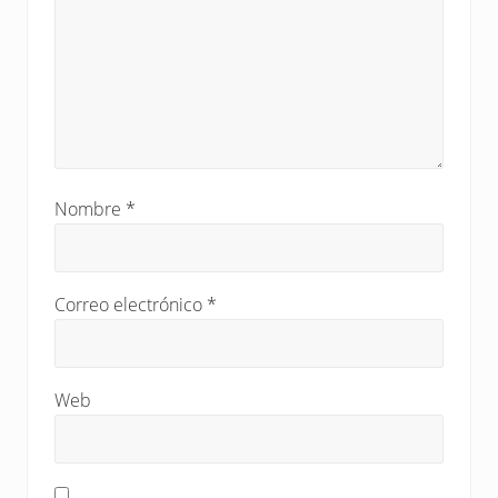
d
a
:
Nombre
*
Correo electrónico
*
Web