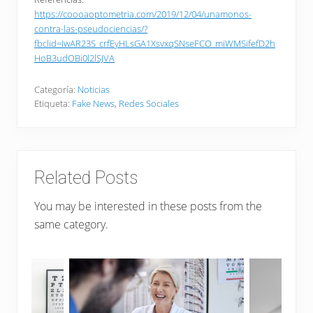
https://coooaoptometria.com/2019/12/04/unamonos-
contra-las-pseudociencias/?
fbclid=IwAR23S_crfEyHLsGA1XsvxqSNseFCO_miWMSifefD2h
HoB3udOBi0l2lSJVA
Categoría:
Noticias
Etiqueta:
Fake News
,
Redes Sociales
Related Posts
You may be interested in these posts from the
same category.