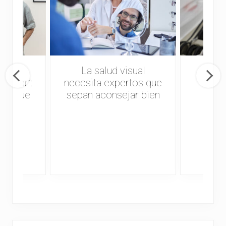
 que
La salud visual
Fal
trador”:
necesita expertos que
opto
 lo que
sepan aconsejar bien
cuida
ico-
sta