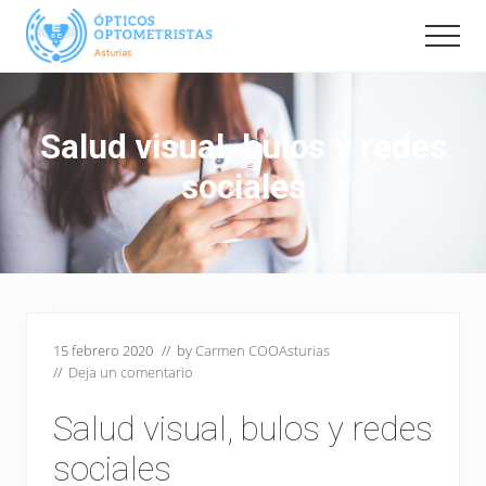
Menu
Saltar
al
Men
contenido
Pagina
Oficial
principal
de
Salud visual, bulos y redes
la
Delegación
sociales
en
Asturias
del
Colegio
Nacional
de
Opticos
Optometristas.
15 febrero 2020
// by
Carmen COOAsturias
Información,
//
Deja un comentario
eventos
y
Salud visual, bulos y redes
noticias
de
sociales
interés