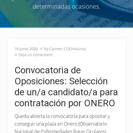
profesional.
determinadas ocasiones.
16 junio 2020
// by
Carmen COOAsturias
//
Deja un comentario
Convocatoria de
Oposiciones: Selección
de un/a candidato/a para
contratación por ONERO
Queda abierta la convocatoria para opositar y
conseguir una plaza en Onero (Observatorio
Nacional de Enfermedades Raras Oculares).