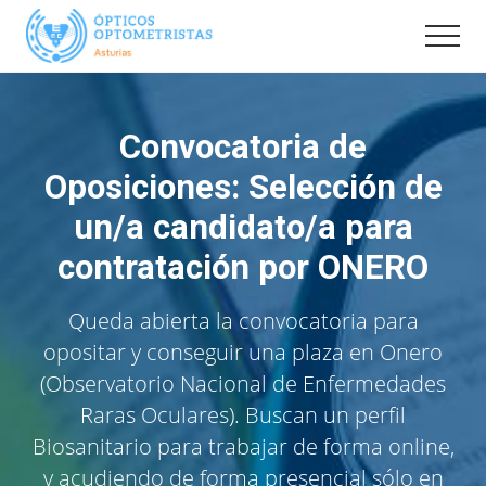
Menu
Saltar
al
Men
contenido
Pagina
Oficial
principal
de
Convocatoria de
la
Delegación
Oposiciones: Selección de
en
Asturias
un/a candidato/a para
del
Colegio
contratación por ONERO
Nacional
de
Opticos
Queda abierta la convocatoria para
Optometristas.
opositar y conseguir una plaza en Onero
Información,
eventos
(Observatorio Nacional de Enfermedades
y
Raras Oculares). Buscan un perfil
noticias
de
Biosanitario para trabajar de forma online,
interés
y acudiendo de forma presencial sólo en