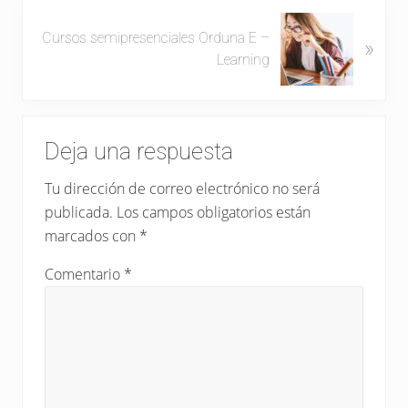
a
S
d
Cursos semipresenciales Orduna E –
»
i
a
Learning
g
a
u
n
i
Interacciones
t
e
e
Deja una respuesta
n
con
r
t
Tu dirección de correo electrónico no será
i
los
e
publicada.
Los campos obligatorios están
o
e
lectores
r
marcados con
*
n
:
t
Comentario
*
r
a
d
a
: