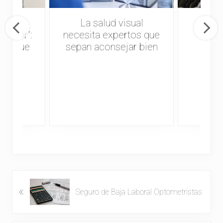
 que
La salud visual
Fal
trador”:
necesita expertos que
opto
 lo que
sepan aconsejar bien
cuida
ico-
sta
E
«
Seguro de Baja Laboral Optometristas
n
t
r