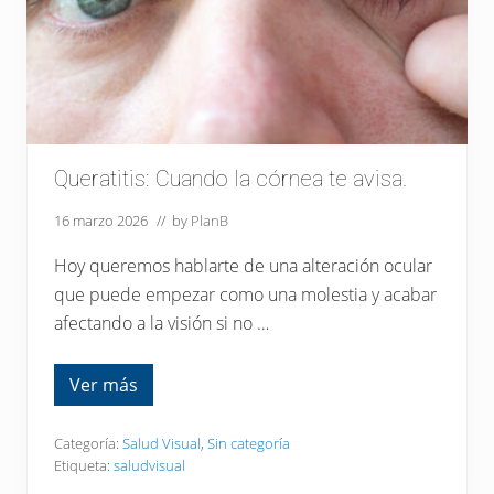
i
ó
n
q
u
e
p
u
e
d
e
Queratitis: Cuando la córnea te avisa.
c
o
16 marzo 2026
// by
PlanB
m
p
r
Hoy queremos hablarte de una alteración ocular
o
que puede empezar como una molestia y acabar
m
e
afectando a la visión si no …
t
e
r
Ver más
l
Q
a
u
v
e
i
r
Categoría:
Salud Visual
,
Sin categoría
s
a
Etiqueta:
saludvisual
i
t