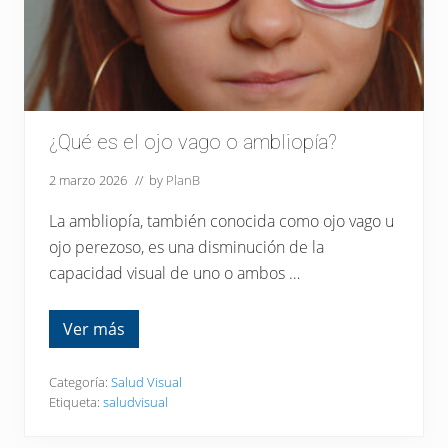
b
l
a
n
c
a
»
e
n
¿Qué es el ojo vago o ambliopía?
u
n
a
2 marzo 2026
// by
PlanB
f
o
La ambliopía, también conocida como ojo vago u
t
o
ojo perezoso, es una disminución de la
?
capacidad visual de uno o ambos …
Ver más
¿
Q
u
é
Categoría:
Salud Visual
e
Etiqueta:
saludvisual
s
e
l