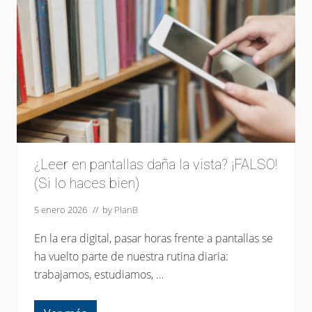
e
l
o
s
a
c
c
i
d
e
n
t
e
s
d
¿Leer en pantallas daña la vista? ¡FALSO!
e
(Si lo haces bien)
t
r
á
5 enero 2026
// by
PlanB
f
i
En la era digital, pasar horas frente a pantallas se
c
o
ha vuelto parte de nuestra rutina diaria:
e
s
trabajamos, estudiamos, …
t
á
n