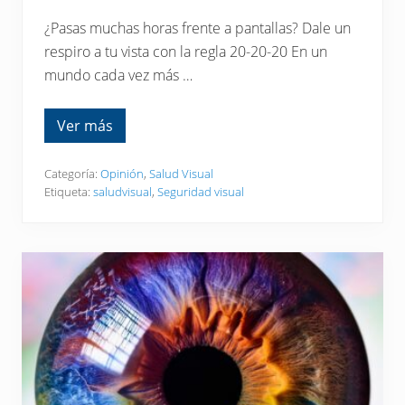
l
m
¿Pasas muchas horas frente a pantallas? Dale un
a
.
respiro a tu vista con la regla 20-20-20 En un
”
mundo cada vez más …
–
A
n
ó
Ver más
¿
n
P
i
a
m
s
Categoría:
Opinión
,
Salud Visual
o
a
Etiqueta:
saludvisual
,
Seguridad visual
s
m
u
c
h
a
s
h
o
r
a
s
f
r