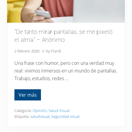
b
r
e
e
l
v
e
“De tanto mirar pantallas, se me pixeló
r
el alma.” – Anónimo
d
a
d
2 febrero 2026
// by
PlanB
e
r
Una frase con humor, pero con una verdad muy
o
a
real: vivimos inmersos en un mundo de pantallas.
l
Trabajo, estudios, redes …
c
a
n
c
Ver más
“
e
D
d
e
e
t
Categoría:
Opinión
,
Salud Visual
l
a
a
Etiqueta:
saludvisual
,
Seguridad visual
n
O
t
p
o
t