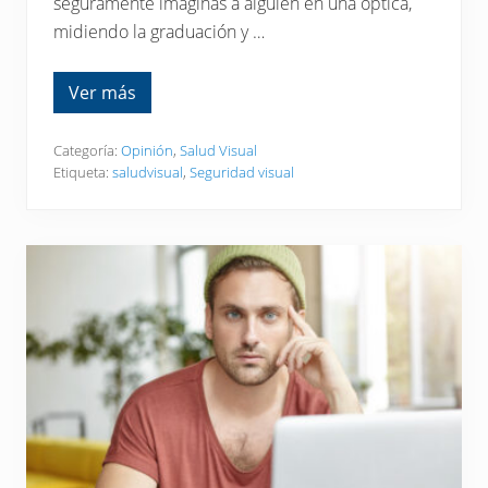
seguramente imaginas a alguien en una óptica,
midiendo la graduación y …
Ver más
M
á
s
a
Categoría:
Opinión
,
Salud Visual
l
Etiqueta:
saludvisual
,
Seguridad visual
l
á
d
e
l
a
ó
p
t
i
c
a
:
d
e
s
c
u