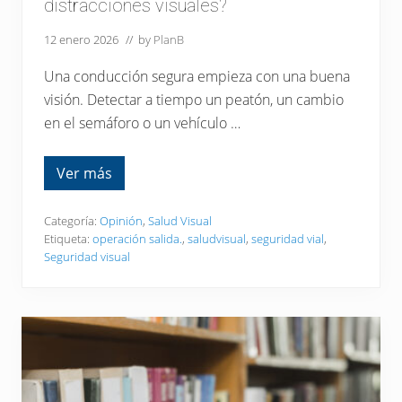
distracciones visuales?
u
i
12 enero 2026
// by
PlanB
r
h
a
Una conducción segura empieza con una buena
s
t
visión. Detectar a tiempo un peatón, un cambio
a
en el semáforo o un vehículo …
1
0
m
i
Ver más
¿
l
S
l
a
o
b
Categoría:
Opinión
,
Salud Visual
n
í
Etiqueta:
operación salida.
,
saludvisual
,
seguridad vial
,
e
a
s
Seguridad visual
s
d
q
e
u
c
e
o
e
l
l
o
4
r
0
e
%
s
d
?