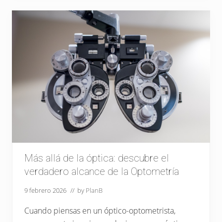
o
j
o
v
a
g
o
o
a
m
b
l
i
o
p
í
a
?
Más allá de la óptica: descubre el
verdadero alcance de la Optometría
9 febrero 2026
// by
PlanB
Cuando piensas en un óptico-optometrista,