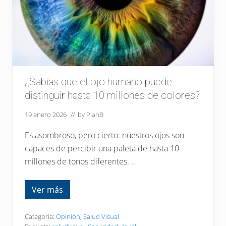
e
n
t
e
a
p
a
n
t
a
l
¿Sabías que el ojo humano puede
l
distinguir hasta 10 millones de colores?
a
s
?
19 enero 2026
// by
PlanB
D
a
Es asombroso, pero cierto: nuestros ojos son
l
e
capaces de percibir una paleta de hasta 10
u
millones de tonos diferentes. …
n
r
e
s
Ver más
¿
p
S
i
a
r
b
Categoría:
Opinión
,
Salud Visual
o
í