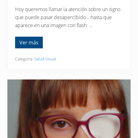
Hoy queremos llamar la atención sobre un signo
que puede pasar desapercibido… hasta que
aparece en una imagen con flash: …
Ver más
¿
H
a
s
Categoría:
Salud Visual
v
i
s
t
o
u
n
a
«
p
u
p
i
l
a