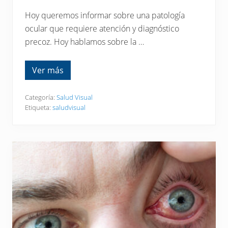
h
o
Hoy queremos informar sobre una patología
r
a
ocular que requiere atención y diagnóstico
s
precoz. Hoy hablamos sobre la …
c
o
n
e
Ver más
U
l
v
m
e
ó
í
Categoría:
Salud Visual
v
t
i
Etiqueta:
saludvisual
i
l
s
?
:
U
n
a
i
n
f
l
a
m
a
c