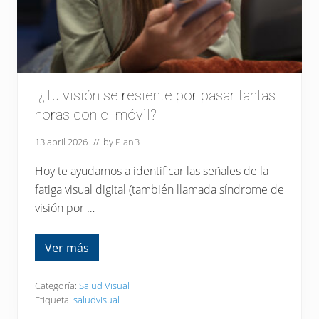
profesional.
¿Tu visión se resiente por pasar tantas
horas con el móvil?
13 abril 2026
// by
PlanB
Hoy te ayudamos a identificar las señales de la
fatiga visual digital (también llamada síndrome de
visión por …
Ver más
¿
T
u
Categoría:
Salud Visual
v
Etiqueta:
saludvisual
i